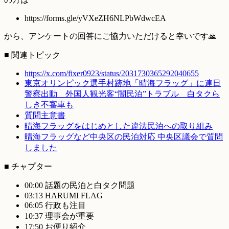
https://forms.gle/yVXeZH6NLPbWdwcEA
から、アンケートの回答にご協力いただけると幸いです🙏
■ 関連トピック
https://x.com/fixer0923/status/2031730365292040655
東京オリンピック選手村跡地「晴海フラッグ」に連日
警察出動 外国人観光客“闇民泊”トラブル 白タクら
しき不審車も
質問主意書
晴海フラッグをはじめとした違法民泊への取り組み
晴海フラッグなど中央区の民泊対応 中央区議会で質問
しました
■ チャプター
00:00 話題の民泊と白タク問題
03:13 HARUMI FLAG
06:05 行政も注目
10:37 理事会が重要
17:50 お便り紹介