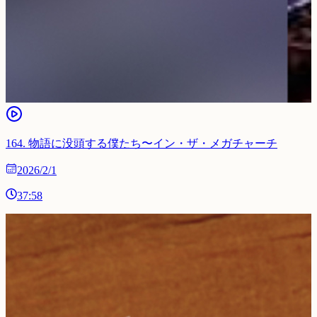
164
.
物語に没頭する僕たち〜イン・ザ・メガチャーチ
2026/2/1
37:58