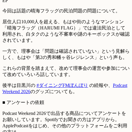
EP
今回は話題の晴海フラッグの民泊問題の問題について。
居住人口10,000人を超える、もはや街のようなマンション
「晴海フラッグ（HARUMI FLAG）」では違法民泊として
利用され、白タクのような不審車や謎のキーボックスが確認
されています。
一方で、理事会は「問題は確認されていない」という見解ら
しく、もはや「第2の秀和幡ヶ谷レジレンス」という声も。
これらの背景を踏まえて、改めて理事会の運営や参加につい
て改めていろいろ話しています。
後半は目黒川の
#ダイニングFMぼんぼり
の続報や、
Podcast
Weekend 2026
のグッズについても。
■ アンケートの依頼
Podcast Weekend 2026で出品する商品についてアンケートを
お願いしています。Spotifyでお聞きの方はアプリから。
ApplePodcastをはじめ、その他のプラットフォームをご利用
の方は