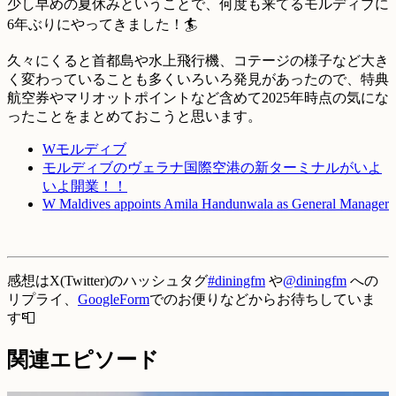
少し早めの夏休みということで、何度も来てるモルディブに
6年ぶりにやってきました！🏄️
久々にくると首都島や水上飛行機、コテージの様子など大き
く変わっていることも多くいろいろ発見があったので、特典
航空券やマリオットポイントなど含めて2025年時点の気にな
ったことをまとめておこうと思います。
Wモルディブ
モルディブのヴェラナ国際空港の新ターミナルがいよ
いよ開業！！
W Maldives appoints Amila Handunwala as General Manager
感想はX(Twitter)のハッシュタグ
#diningfm
や
@diningfm
への
リプライ、
GoogleForm
でのお便りなどからお待ちしていま
す📮
関連エピソード