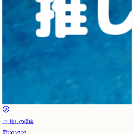
27
.
推しの環礁
2023/7/23